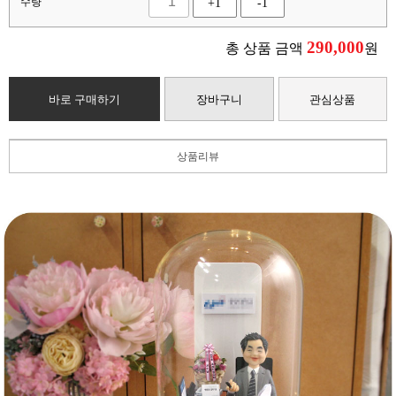
수량
+1
-1
290,000
총 상품 금액
원
바로 구매하기
장바구니
관심상품
상품리뷰