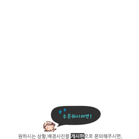
노래,콘서트,가수,배우,뮤지컬배우,뮤지컬,유리돔,선물,연예인선물,조공
선물,종방연선물,
부모님,부부,기념일,결혼,결혼기념일,남편선물,아내선물,은혼식,웨딩,결
혼선물,
유리돔,플라워유리돔,
교수님,졸업선물,사은회,교탁,강의실,교수님선물,
졸업선물,교수님선물,
교수님감사합니다,선생님선물,추천템,남자교수님선물,은사님선물,
여자
교수님선물,스승의날,
스승의날교수님선물,스승의날선생님선물,지도교수님선물,
교수님선물
best10,
퇴임선물,퇴직선물,퇴임클레이,퇴직기념선물,퇴임기념인형,퇴직클레이,
의사선물,병원개업,
승진선물,승진기념선물,승진클레이,승진인형,임원승진선물,병원선물,의
사선생님,간호사선물,