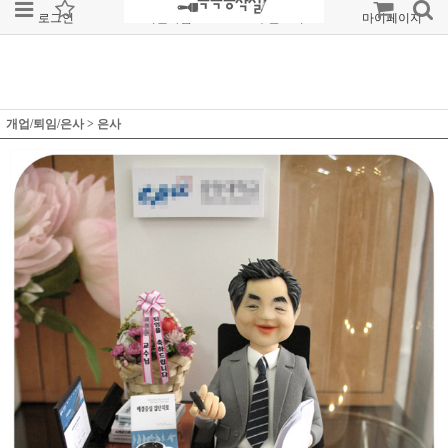
로그인
회원가입
주문조회
마이페이지
개업/퇴임/은사
>
은사