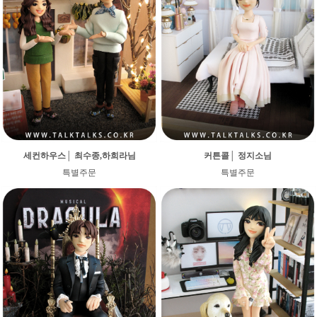
세컨하우스│ 최수종,하희라님
커튼콜│ 정지소님
특별주문
특별주문