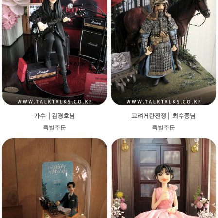
가수 │김경호님
고려거란전쟁│ 최수종님
특별주문
특별주문