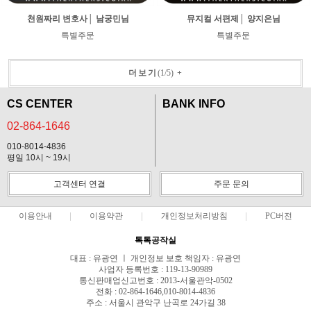
천원짜리 변호사│ 남궁민님
뮤지컬 서편제│ 양지은님
특별주문
특별주문
더보기
(
1
/
5
)
+
CS CENTER
BANK INFO
02-864-1646
010-8014-4836
평일 10시 ~ 19시
고객센터 연결
주문 문의
이용안내
이용약관
개인정보처리방침
PC버전
톡톡공작실
대표 : 유광연 ㅣ 개인정보 보호 책임자 : 유광연
사업자 등록번호 : 119-13-90989
통신판매업신고번호 : 2013-서울관악-0502
전화 : 02-864-1646,010-8014-4836
주소 : 서울시 관악구 난곡로 24가길 38