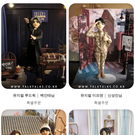
뮤지컬 루드윅 │ 백인태님
뮤지컬 이프덴 │ 신성민님
특별주문
특별주문