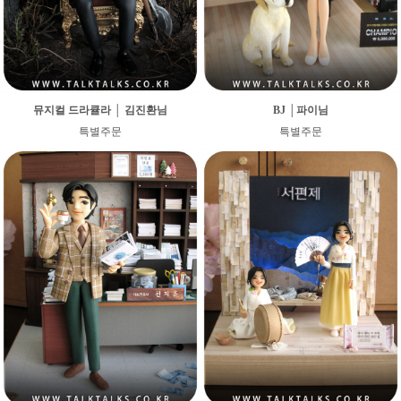
뮤지컬 드라큘라 │ 김진환님
BJ │파이님
특별주문
특별주문