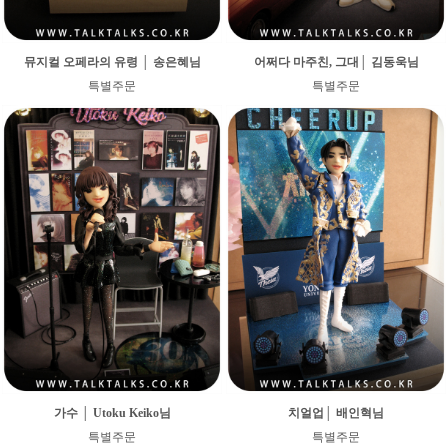
뮤지컬 오페라의 유령 │ 송은혜님
어쩌다 마주친, 그대│ 김동욱님
특별주문
특별주문
가수 │ Utoku Keiko님
치얼업│ 배인혁님
특별주문
특별주문