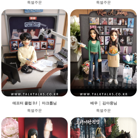
특별주문
특별주문
애프터 클럽 DJ │ 마크툽님
배우 │ 김아중님
특별주문
특별주문