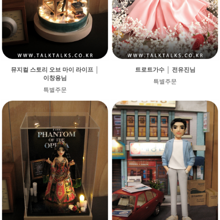
뮤지컬 스토리 오브 마이 라이프 │
트로트가수 │ 전유진님
이창용님
특별주문
특별주문